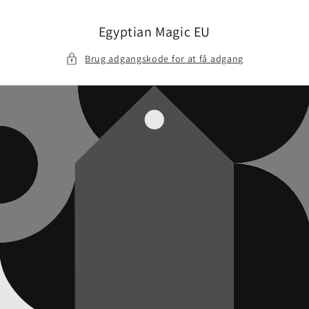
Gå til
indhold
Egyptian Magic EU
Brug adgangskode for at få adgang